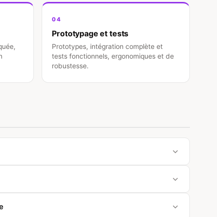
04
Prototypage et tests
quée,
Prototypes, intégration complète et
n
tests fonctionnels, ergonomiques et de
robustesse.
chef de projet prend contact avec vous pour définir
jet.
enants parmi les étudiants de Centrale Nantes selon
e