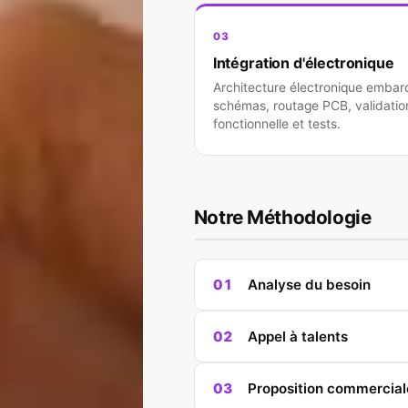
03
Intégration d'électronique
Architecture électronique embar
schémas, routage PCB, validatio
fonctionnelle et tests.
Notre Méthodologie
01
Analyse du besoin
Suite à votre appel d'offre, un 
02
Appel à talents
précisément les contours du pro
Sélection rigoureuse des interv
03
Proposition commercial
leurs spécialités.